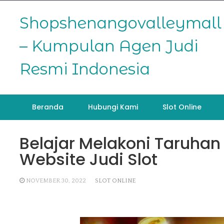
Skip
to
Shopshenangovalleymall
content
– Kumpulan Agen Judi
Resmi Indonesia
Beranda
Hubungi Kami
Slot Online
Belajar Melakoni Taruhan
Website Judi Slot
NOVEMBER 30, 2022
SLOT ONLINE