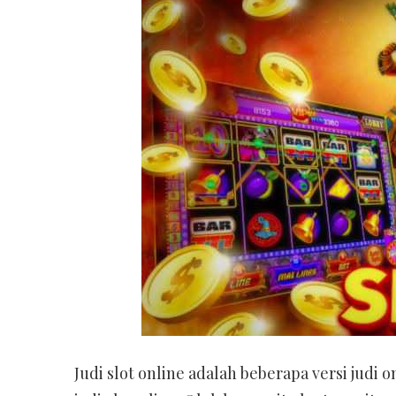
Judi slot online adalah beberapa versi judi