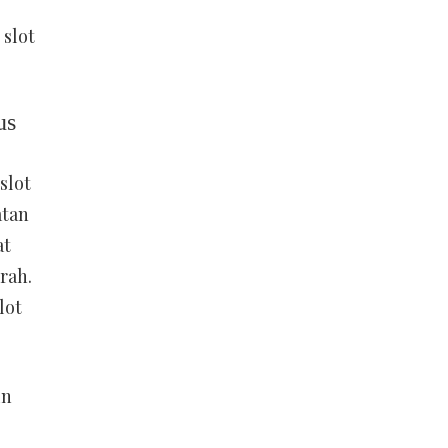
 slot
us
slot
atan
at
rah.
lot
in