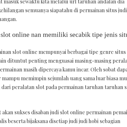
t masuk sewaktu kita melalui url taruhan andalan dia
ehilangan semuanya siapatahu di permainan situs judi
nangan.
ot online nan memiliki secabik tipe jenis sit
nan slot online mempunyai berbagai tipe genre situs 
main dituntut penting menguasai masing-masing peral
 permainan masih dipercaya kamu incar. Oleh sobat dap
or mampu memimpin sejumlah uang sama luar biasa mu
 dari peralatan slot pada permainan taruhan taruhan s
t akan sukses disaban judi slot online permainan pema
s beserta bijaksana disetiap judi judi hobi sebagian