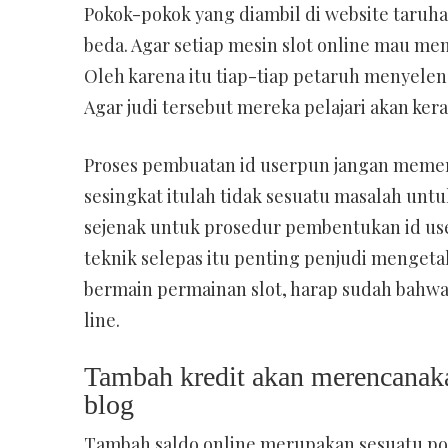
Pokok-pokok yang diambil di website taruh
beda. Agar setiap mesin slot online mau m
Oleh karena itu tiap-tiap petaruh menyelen
Agar judi tersebut mereka pelajari akan ker
Proses pembuatan id userpun jangan memerl
sesingkat itulah tidak sesuatu masalah unt
sejenak untuk prosedur pembentukan id use
teknik selepas itu penting penjudi mengeta
bermain permainan slot, harap sudah bahw
line.
Tambah kredit akan merencanaka
blog
Tambah saldo online merupakan sesuatu p