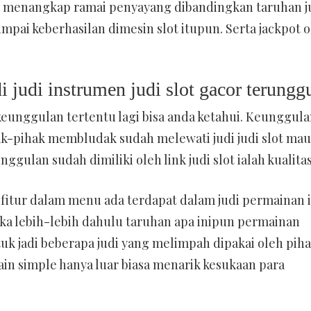
but menangkap ramai penyayang dibandingkan taruhan j
umpai keberhasilan dimesin slot itupun. Serta jackpot 
udi instrumen judi slot gacor terungg
eunggulan tertentu lagi bisa anda ketahui. Keunggula
hak-pihak membludak sudah melewati judi judi slot mau
ggulan sudah dimiliki oleh link judi slot ialah kualita
fitur dalam menu ada terdapat dalam judi permainan i
a lebih-lebih dahulu taruhan apa inipun permainan
tuk jadi beberapa judi yang melimpah dipakai oleh pih
ain simple hanya luar biasa menarik kesukaan para