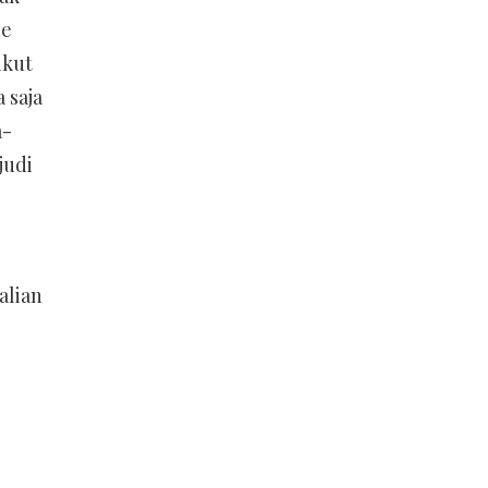
ne
ikut
 saja
a-
judi
.
alian