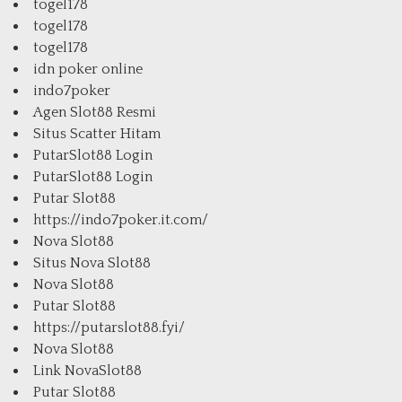
togel178
togel178
togel178
idn poker online
indo7poker
Agen Slot88 Resmi
Situs Scatter Hitam
PutarSlot88 Login
PutarSlot88 Login
Putar Slot88
https://indo7poker.it.com/
Nova Slot88
Situs Nova Slot88
Nova Slot88
Putar Slot88
https://putarslot88.fyi/
Nova Slot88
Link NovaSlot88
Putar Slot88