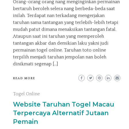
Orang-orang orang nang menginginkan permainan
bertaruh beroleh selera nang berbeda-beda saat
inilah. Terdapat nan terkadang mengerjakan
taruhan sama tantangan yang terlebih-lebih tetapi
mudah patut dimana menaksikan tantangan fatal.
Ataupun saat ini taruhan yang memperoleh
tantangan akbar dan demikian laku yakni judi
permainan togel online. Taruhan toto online
terpilih menjadi taruhan jempolan nan boleh
dinikmati segenap […]
READ MORE
Togel Online
Website Taruhan Togel Macau
Terpercaya Alternatif Jutaan
Pemain