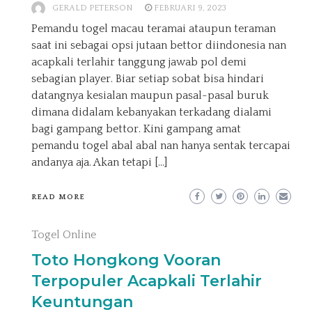
GERALD PETERSON
FEBRUARI 9, 2023
Pemandu togel macau teramai ataupun teraman
saat ini sebagai opsi jutaan bettor diindonesia nan
acapkali terlahir tanggung jawab pol demi
sebagian player. Biar setiap sobat bisa hindari
datangnya kesialan maupun pasal-pasal buruk
dimana didalam kebanyakan terkadang dialami
bagi gampang bettor. Kini gampang amat
pemandu togel abal abal nan hanya sentak tercapai
andanya aja. Akan tetapi […]
READ MORE
Togel Online
Toto Hongkong Vooran
Terpopuler Acapkali Terlahir
Keuntungan