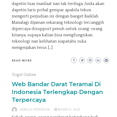
dapetin luas manfaat nan tak terduga. Anda akan
dapetin laris prihal gempar apabila tekun
mengerti perjudian ini dengan banget Baiklah.
Manalagi dijaman sekarang teknologi tercanggih
dipercaya disupport penuh untuk orang-orang
kitanya, supaya kalian bisa mengfungsikan
teknologi nan kelihatan siapatahu suka
mengerjakan terus […]
READ MORE
Togel Online
Web Bandar Darat Teramai Di
Indonesia Terlengkap Dengan
Terpercaya
GERALD PETERSON
MARET 6, 2023