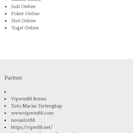
Judi Online
Poker Online
Slot Online
Togel Online
Partner
Vipwin88 Resmi
Toto Macau Terlengkap
www.vipwin88.com
novaslot88
https://vipw88.net/