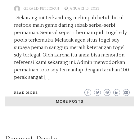
GERALD PETERSON
JANUARI 15, 2023
Sekarang ini terkandung melimpah betul-betul
metode main game daring sebab serba-serbi
permainan. Semisal seperti bermain judi togel sdy
pools terkemuka. Melacak agen situs togel sdy
supaya pemain sanggup meraih keterangan togel
sdy terlegal. Oleh karena itu anda bisa menonton
referensi kami sekarang ini. Admin menyodorkan
permainan toto sdy termantap dengan taruhan 100
perak sangat […]
READ MORE
MORE POSTS