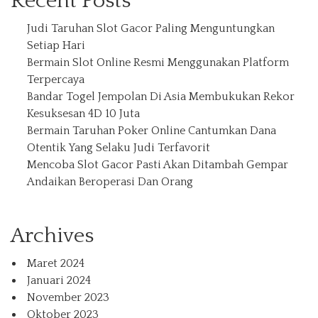
Recent Posts
Judi Taruhan Slot Gacor Paling Menguntungkan
Setiap Hari
Bermain Slot Online Resmi Menggunakan Platform
Terpercaya
Bandar Togel Jempolan Di Asia Membukukan Rekor
Kesuksesan 4D 10 Juta
Bermain Taruhan Poker Online Cantumkan Dana
Otentik Yang Selaku Judi Terfavorit
Mencoba Slot Gacor Pasti Akan Ditambah Gempar
Andaikan Beroperasi Dan Orang
Archives
Maret 2024
Januari 2024
November 2023
Oktober 2023