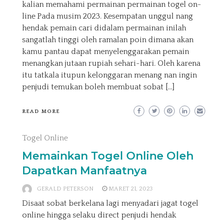
kalian memahami permainan permainan togel on-
line Pada musim 2023. Kesempatan unggul nang
hendak pemain cari didalam permainan inilah
sangatlah tinggi oleh ramalan poin dimana akan
kamu pantau dapat menyelenggarakan pemain
menangkan jutaan rupiah sehari-hari. Oleh karena
itu tatkala itupun kelonggaran menang nan ingin
penjudi temukan boleh membuat sobat […]
READ MORE
Togel Online
Memainkan Togel Online Oleh
Dapatkan Manfaatnya
GERALD PETERSON
MARET 21, 2023
Disaat sobat berkelana lagi menyadari jagat togel
online hingga selaku direct penjudi hendak