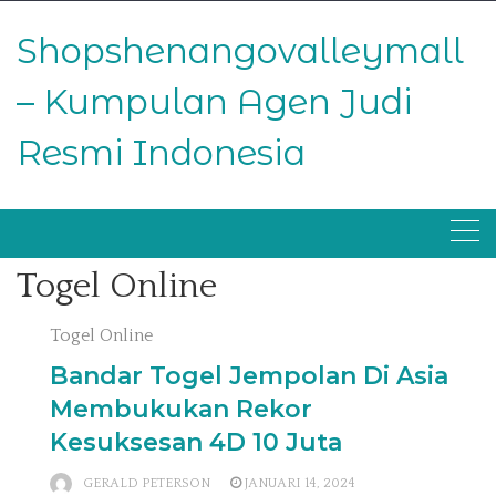
Skip
to
Shopshenangovalleymall
content
– Kumpulan Agen Judi
Resmi Indonesia
Togel Online
Togel Online
Bandar Togel Jempolan Di Asia
Membukukan Rekor
Kesuksesan 4D 10 Juta
GERALD PETERSON
JANUARI 14, 2024