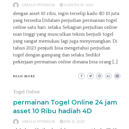
GERALD PETERSON
AGUSTUS 10, 2023
dengan asset 10 ribu, ingin terselip kado 4D 10 juta
yang tersedia Didalam perjudian permainan togel
online satu hari. selaku Sebagian perjudian online
nian tinggi yang munculkan teknis berjudi togel
yang sangat memukau lagi juga menyenangkan. Di
tahun 2023 penjudi bisa mengetahui perjudian
togel dengan gampang dan selaku Sedikit
pekerjaan permainan online dimana bisa orang […]
READ MORE
Togel Online
permainan Togel Online 24 jam
asset 10 Ribu hadiah 4D
GERALD PETERSON
JUNI 12, 2023