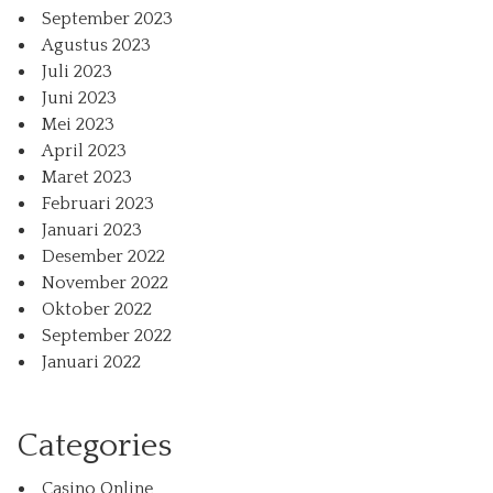
September 2023
Agustus 2023
Juli 2023
Juni 2023
Mei 2023
April 2023
Maret 2023
Februari 2023
Januari 2023
Desember 2022
November 2022
Oktober 2022
September 2022
Januari 2022
Categories
Casino Online