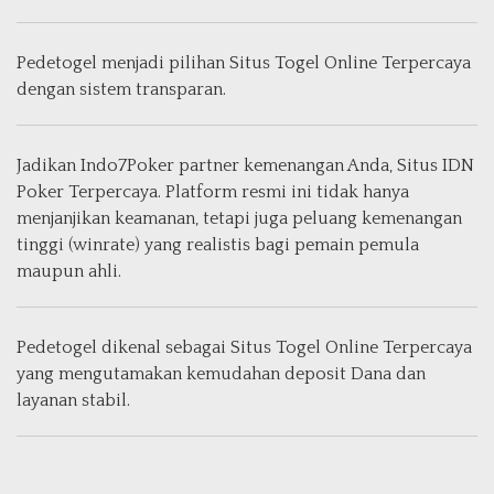
Pedetogel
menjadi pilihan Situs Togel Online Terpercaya
dengan sistem transparan.
Jadikan Indo7Poker partner kemenangan Anda,
Situs IDN
Poker
Terpercaya. Platform resmi ini tidak hanya
menjanjikan keamanan, tetapi juga peluang kemenangan
tinggi (winrate) yang realistis bagi pemain pemula
maupun ahli.
Pedetogel
dikenal sebagai Situs Togel Online Terpercaya
yang mengutamakan kemudahan deposit Dana dan
layanan stabil.