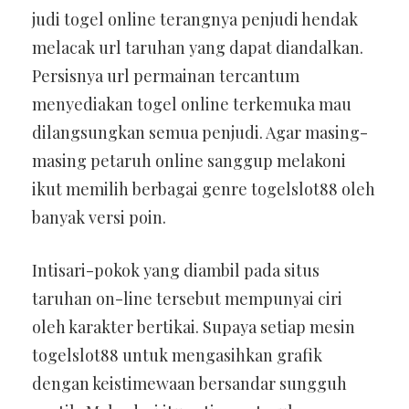
judi togel online terangnya penjudi hendak
melacak url taruhan yang dapat diandalkan.
Persisnya url permainan tercantum
menyediakan togel online terkemuka mau
dilangsungkan semua penjudi. Agar masing-
masing petaruh online sanggup melakoni
ikut memilih berbagai genre togelslot88 oleh
banyak versi poin.
Intisari-pokok yang diambil pada situs
taruhan on-line tersebut mempunyai ciri
oleh karakter bertikai. Supaya setiap mesin
togelslot88 untuk mengasihkan grafik
dengan keistimewaan bersandar sungguh