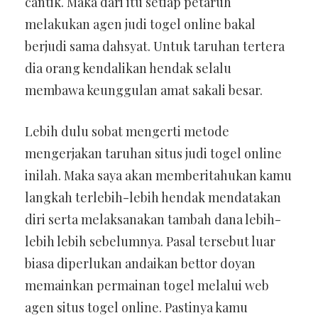
cantik. Maka dari itu setiap petaruh
melakukan agen judi togel online bakal
berjudi sama dahsyat. Untuk taruhan tertera
dia orang kendalikan hendak selalu
membawa keunggulan amat sakali besar.
Lebih dulu sobat mengerti metode
mengerjakan taruhan situs judi togel online
inilah. Maka saya akan memberitahukan kamu
langkah terlebih-lebih hendak mendatakan
diri serta melaksanakan tambah dana lebih-
lebih lebih sebelumnya. Pasal tersebut luar
biasa diperlukan andaikan bettor doyan
memainkan permainan togel melalui web
agen situs togel online. Pastinya kamu