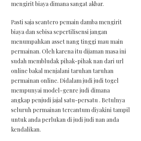
mengirit biaya dimana sangat akbar.
Pasti saja seantero pemain damba mengirit
biaya dan sebisa sepertilisensi jangan
menumpahkan asset nang tinggi mau main
permainan. Oleh karena itu dijaman masa ini
sudah membludak pihak-pihak nan dari url
online bakal menjalani taruhan taruhan
permainan online. Didalam judi judi togel
mempunyai model-genre judi dimana
angkap penjudi jajal satu-persatu . Betulnya
seluruh permainan tercantum diyakini tampil
untuk anda perlukan di judi judi nan anda
kendalikan.