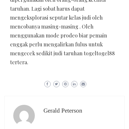
taruhan. Lagi sobat harus dapat
mengeksplorasi seputar kelas judi oleh
mencobanya masing-masing . Oleh
menggunakan mode prodeo biar pemain
enggak perlu mengalirkan fulus untuk
mengecek sedikit judi taruhan togeltogel88
tertera.
Gerald Peterson