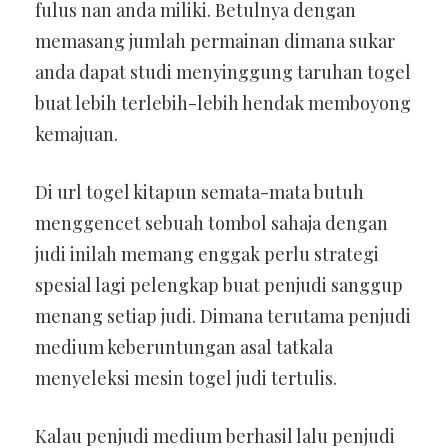
fulus nan anda miliki. Betulnya dengan
memasang jumlah permainan dimana sukar
anda dapat studi menyinggung taruhan togel
buat lebih terlebih-lebih hendak memboyong
kemajuan.
Di url togel kitapun semata-mata butuh
menggencet sebuah tombol sahaja dengan
judi inilah memang enggak perlu strategi
spesial lagi pelengkap buat penjudi sanggup
menang setiap judi. Dimana terutama penjudi
medium keberuntungan asal tatkala
menyeleksi mesin togel judi tertulis.
Kalau penjudi medium berhasil lalu penjudi