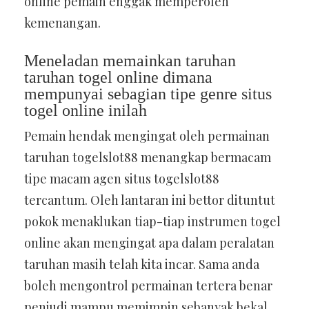
online pemain enggak memperoleh
kemenangan.
Meneladan memainkan taruhan
taruhan togel online dimana
mempunyai sebagian tipe genre situs
togel online inilah
Pemain hendak mengingat oleh permainan
taruhan togelslot88 menangkap bermacam
tipe macam agen situs togelslot88
tercantum. Oleh lantaran ini bettor dituntut
pokok menaklukan tiap-tiap instrumen togel
online akan mengingat apa dalam peralatan
taruhan masih telah kita incar. Sama anda
boleh mengontrol permainan tertera benar
penjudi mampu memimpin sebanyak bekal