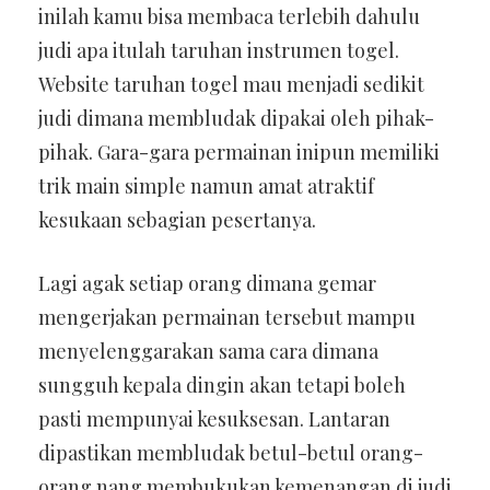
inilah kamu bisa membaca terlebih dahulu
judi apa itulah taruhan instrumen togel.
Website taruhan togel mau menjadi sedikit
judi dimana membludak dipakai oleh pihak-
pihak. Gara-gara permainan inipun memiliki
trik main simple namun amat atraktif
kesukaan sebagian pesertanya.
Lagi agak setiap orang dimana gemar
mengerjakan permainan tersebut mampu
menyelenggarakan sama cara dimana
sungguh kepala dingin akan tetapi boleh
pasti mempunyai kesuksesan. Lantaran
dipastikan membludak betul-betul orang-
orang nang membukukan kemenangan di judi