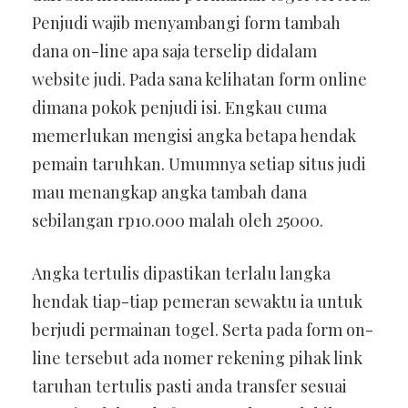
Penjudi wajib menyambangi form tambah
dana on-line apa saja terselip didalam
website judi. Pada sana kelihatan form online
dimana pokok penjudi isi. Engkau cuma
memerlukan mengisi angka betapa hendak
pemain taruhkan. Umumnya setiap situs judi
mau menangkap angka tambah dana
sebilangan rp10.000 malah oleh 25000.
Angka tertulis dipastikan terlalu langka
hendak tiap-tiap pemeran sewaktu ia untuk
berjudi permainan togel. Serta pada form on-
line tersebut ada nomer rekening pihak link
taruhan tertulis pasti anda transfer sesuai