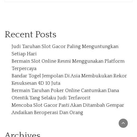
Recent Posts
Judi Taruhan Slot Gacor Paling Menguntungkan
Setiap Hari
Bermain Slot Online Resmi Menggunakan Platform
Terpercaya
Bandar Togel Jempolan Di Asia Membukukan Rekor
Kesuksesan 4D 10 Juta
Bermain Taruhan Poker Online Cantumkan Dana
Otentik Yang Selaku Judi Terfavorit
Mencoba Slot Gacor Pasti Akan Ditambah Gempar
Andaikan Beroperasi Dan Orang
Archives