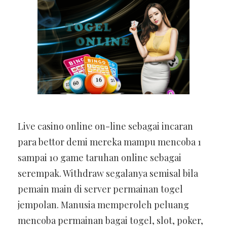
Live casino online on-line sebagai incaran
para bettor demi mereka mampu mencoba 1
sampai 10 game taruhan online sebagai
serempak. Withdraw segalanya semisal bila
pemain main di server permainan togel
jempolan. Manusia memperoleh peluang
mencoba permainan bagai togel, slot, poker,