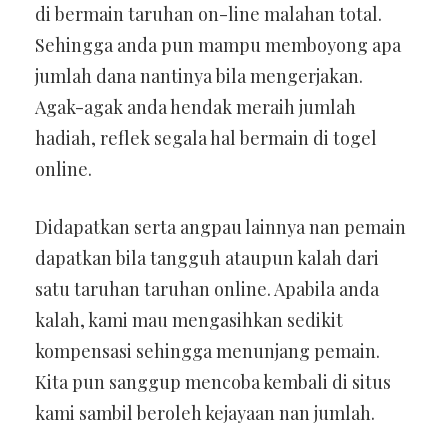
di bermain taruhan on-line malahan total.
Sehingga anda pun mampu memboyong apa
jumlah dana nantinya bila mengerjakan.
Agak-agak anda hendak meraih jumlah
hadiah, reflek segala hal bermain di togel
online.
Didapatkan serta angpau lainnya nan pemain
dapatkan bila tangguh ataupun kalah dari
satu taruhan taruhan online. Apabila anda
kalah, kami mau mengasihkan sedikit
kompensasi sehingga menunjang pemain.
Kita pun sanggup mencoba kembali di situs
kami sambil beroleh kejayaan nan jumlah.