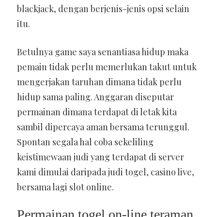
blackjack, dengan berjenis-jenis opsi selain
itu.
Betulnya game saya senantiasa hidup maka
pemain tidak perlu memerlukan takut untuk
mengerjakan taruhan dimana tidak perlu
hidup sama paling. Anggaran diseputar
permainan dimana terdapat di letak kita
sambil dipercaya aman bersama terunggul.
Spontan segala hal coba sekeliling
keistimewaan judi yang terdapat di server
kami dimulai daripada judi togel, casino live,
bersama lagi slot online.
Permainan togel on-line teraman