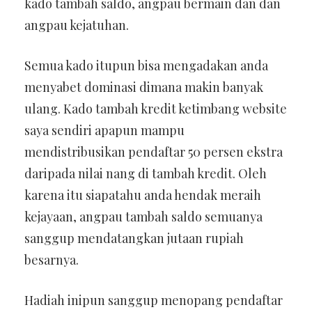
kado tambah saldo, angpau bermain dan dan
angpau kejatuhan.
Semua kado itupun bisa mengadakan anda
menyabet dominasi dimana makin banyak
ulang. Kado tambah kredit ketimbang website
saya sendiri apapun mampu
mendistribusikan pendaftar 50 persen ekstra
daripada nilai nang di tambah kredit. Oleh
karena itu siapatahu anda hendak meraih
kejayaan, angpau tambah saldo semuanya
sanggup mendatangkan jutaan rupiah
besarnya.
Hadiah inipun sanggup menopang pendaftar