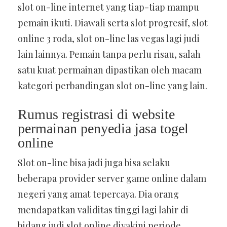
slot on-line internet yang tiap-tiap mampu
pemain ikuti. Diawali serta slot progresif, slot
online 3 roda, slot on-line las vegas lagi judi
lain lainnya. Pemain tanpa perlu risau, salah
satu kuat permainan dipastikan oleh macam
kategori perbandingan slot on-line yang lain.
Rumus registrasi di website
permainan penyedia jasa togel
online
Slot on-line bisa jadi juga bisa selaku
beberapa provider server game online dalam
negeri yang amat tepercaya. Dia orang
mendapatkan validitas tinggi lagi lahir di
bidang judi slot online diyakini periode.