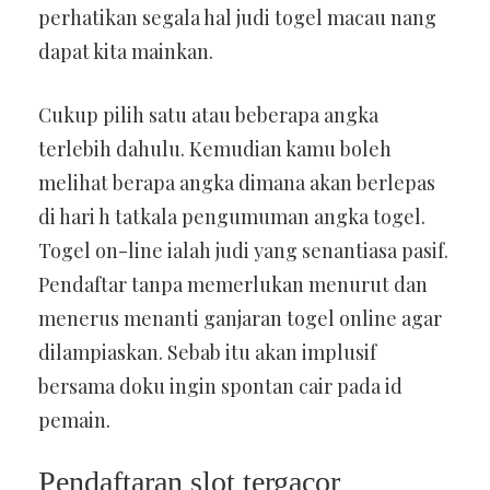
perhatikan segala hal judi togel macau nang
dapat kita mainkan.
Cukup pilih satu atau beberapa angka
terlebih dahulu. Kemudian kamu boleh
melihat berapa angka dimana akan berlepas
di hari h tatkala pengumuman angka togel.
Togel on-line ialah judi yang senantiasa pasif.
Pendaftar tanpa memerlukan menurut dan
menerus menanti ganjaran togel online agar
dilampiaskan. Sebab itu akan implusif
bersama doku ingin spontan cair pada id
pemain.
Pendaftaran slot tergacor