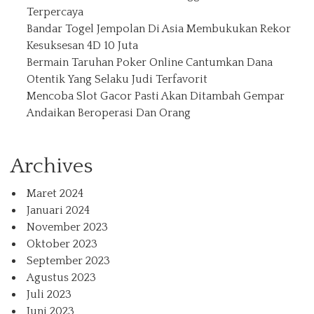
Terpercaya
Bandar Togel Jempolan Di Asia Membukukan Rekor
Kesuksesan 4D 10 Juta
Bermain Taruhan Poker Online Cantumkan Dana
Otentik Yang Selaku Judi Terfavorit
Mencoba Slot Gacor Pasti Akan Ditambah Gempar
Andaikan Beroperasi Dan Orang
Archives
Maret 2024
Januari 2024
November 2023
Oktober 2023
September 2023
Agustus 2023
Juli 2023
Juni 2023