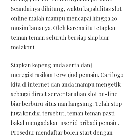
Seandainya dihitung, waktu kapabilitas slot
online malah mampu mencapai hingga 20
musim lamanya. Oleh karena itu tetapkan
teman teman seluruh bersiap siap biar
melakoni.
Siapkan kepeng anda serta|dan}
meregistrasikan terwujud pemain. Cari logo
kita di internet dan anda mampu mengetik
sebagai direct server taruhan slot on-line
biar berburu situs nan langsung. Telah stop
juga kondisi tersebut, teman teman pasti
bakal mengadakan user id pribadi pemain.
Prosedur mendaftar boleh start dengan