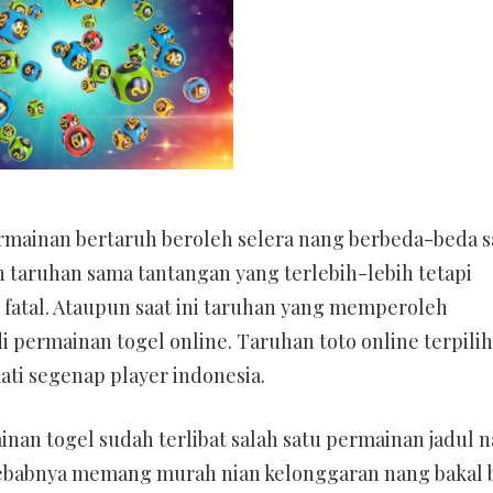
ainan bertaruh beroleh selera nang berbeda-beda s
 taruhan sama tantangan yang terlebih-lebih tetapi
atal. Ataupun saat ini taruhan yang memperoleh
i permainan togel online. Taruhan toto online terpilih
ti segenap player indonesia.
an togel sudah terlibat salah satu permainan jadul 
 sebabnya memang murah nian kelonggaran nang bakal 