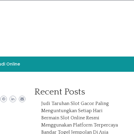
udi Online
Recent Posts
Judi Taruhan Slot Gacor Paling
Menguntungkan Setiap Hari
Bermain Slot Online Resmi
Menggunakan Platform Terpercaya
Bandar Togel Jempolan Di Asia