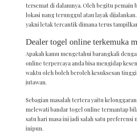
tersemat di dalamnya. Oleh begitu pemain 
lokasi nang terunggul atau layak dijalankan
yakni letak tercantik dimana terus tampilka
Dealer togel online terkemuka 
Apakah kamu mengetahui barangkali dengan
online terpercaya anda bisa mengidap kese
waktu oleh boleh beroleh kesuksesan tingg
jutawan.
Sebagian masalah tertera yaitu kelonggara
melewati bandar togel online termantap bil
satu hari masa ini jadi salah satu prefere
inipun.