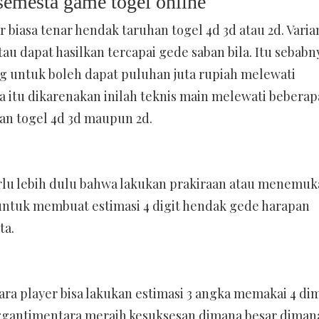
isemesta game togel online
 biasa tenar hendak taruhan togel 4d 3d atau 2d. Varia
au dapat hasilkan tercapai gede saban bila. Itu sebabn
 untuk boleh dapat puluhan juta rupiah melewati
a itu dikarenakan inilah teknis main melewati beberap
han togel 4d 3d maupun 2d.
erlu lebih dulu bahwa lakukan prakiraan atau menemuk
 untuk membuat estimasi 4 digit hendak gede harapan
ta.
ara player bisa lakukan estimasi 3 angka memakai 4 di
nggantimentara meraih kesuksesan dimana besar diman