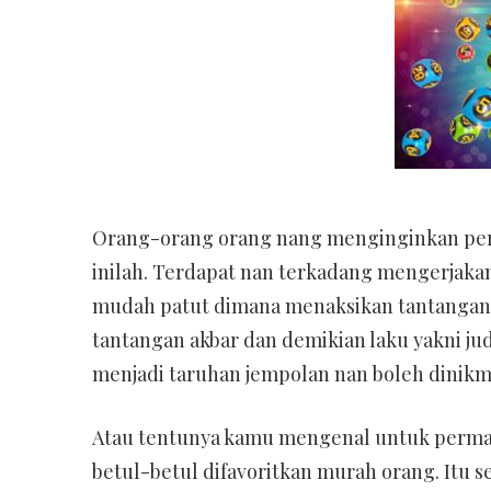
Orang-orang orang nang menginginkan perm
inilah. Terdapat nan terkadang mengerjakan
mudah patut dimana menaksikan tantangan f
tantangan akbar dan demikian laku yakni jud
menjadi taruhan jempolan nan boleh dinikma
Atau tentunya kamu mengenal untuk permain
betul-betul difavoritkan murah orang. Itu