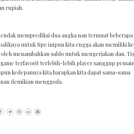
an rupiah.
 hendak memprediksi dua angka nan termuat beberapa
aliknya untuk tipe inipun kita engga akan memiliki ke
 oleh menambahkan saldo untuk mengerjakan dan. Ti
game terfavorit terlebih-lebih player sanggup pemai
aupun kedepannya kita harapkan kita dapat sama-sama
 nan demikian menggoda.