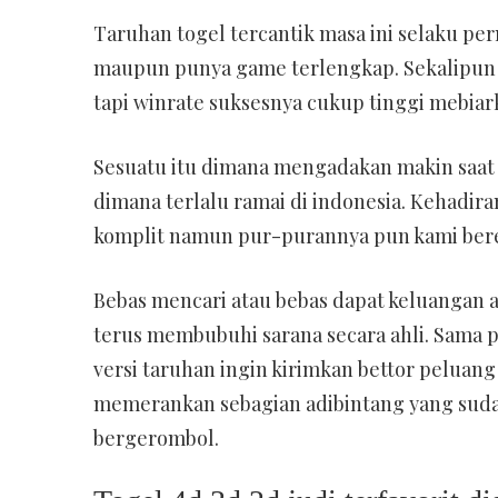
Taruhan togel tercantik masa ini selaku pe
maupun punya game terlengkap. Sekalipun g
tapi winrate suksesnya cukup tinggi mebiar
Sesuatu itu dimana mengadakan makin saat i
dimana terlalu ramai di indonesia. Kehad
komplit namun pur-purannya pun kami berek
Bebas mencari atau bebas dapat keluangan 
terus membubuhi sarana secara ahli. Sama p
versi taruhan ingin kirimkan bettor peluang
memerankan sebagian adibintang yang sudah
bergerombol.