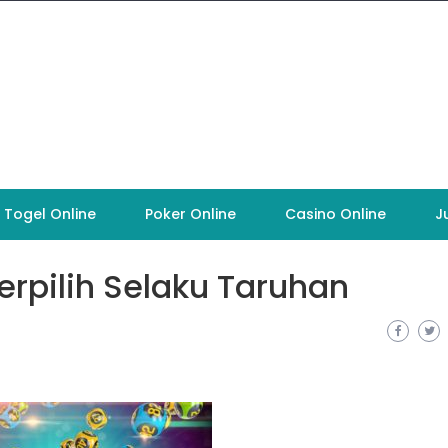
Togel Online
Poker Online
Casino Online
J
erpilih Selaku Taruhan