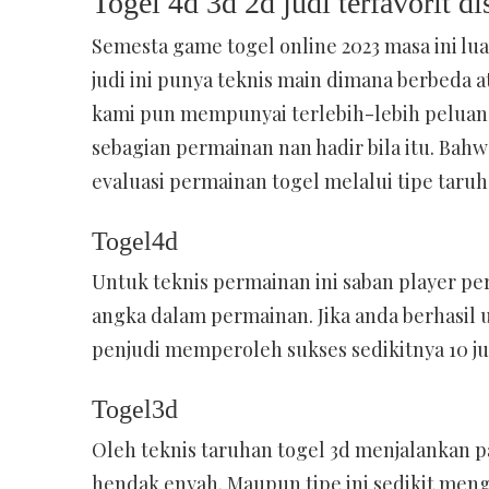
Togel 4d 3d 2d judi terfavorit d
Semesta game togel online 2023 masa ini luar
judi ini punya teknis main dimana berbeda at
kami pun mempunyai terlebih-lebih peluang
sebagian permainan nan hadir bila itu. Bahw
evaluasi permainan togel melalui tipe taru
Togel4d
Untuk teknis permainan ini saban player p
angka dalam permainan. Jika anda berhasil
penjudi memperoleh sukses sedikitnya 10 ju
Togel3d
Oleh teknis taruhan togel 3d menjalankan p
hendak enyah. Maupun tipe ini sedikit me