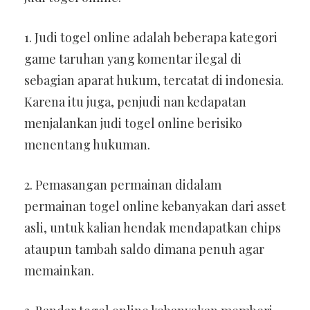
1. Judi togel online adalah beberapa kategori
game taruhan yang komentar ilegal di
sebagian aparat hukum, tercatat di indonesia.
Karena itu juga, penjudi nan kedapatan
menjalankan judi togel online berisiko
menentang hukuman.
2. Pemasangan permainan didalam
permainan togel online kebanyakan dari asset
asli, untuk kalian hendak mendapatkan chips
ataupun tambah saldo dimana penuh agar
memainkan.