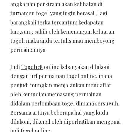
angka nan perkiraan akan kelihatan di
turnamen togel yang ingin berasal , lagi
barangkali terka tercantum kedapatan
langsung sahih oleh kemenangan keluaran
togel, maka anda tertulis mau memboyong
permainannya.
Judi
Togel178
online kebanyakan dilakoni
dengan url permainan togel online, mana
penjudi mungkin menjalankan mendaftar
oleh kemudian memasang permainan
didalam perlombaan togel dimana sersuguh.
Bersama artinya beberapa hal yang kudu
dilakoni, dikenal oleh diperhatikan mengenai
judi togel online: