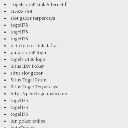
Togelslot88 Link Alternatif
Live22 slot
slot gacor terpercaya
togel178
togel178
togel178
indo7poker link daftar
putarslot88 login
togelslot88 login
Situs IDN Poker
situs slot gacor
Situs Togel Resmi
Situs Togel Terpercaya
https://pedetogelmain.com
togel178
togel178
togel178
idn poker online