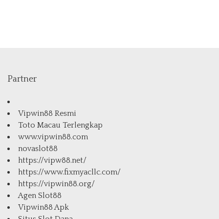
Partner
Vipwin88 Resmi
Toto Macau Terlengkap
www.vipwin88.com
novaslot88
https://vipw88.net/
https://www.fixmyacllc.com/
https://vipwin88.org/
Agen Slot88
Vipwin88 Apk