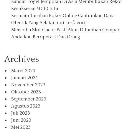
Bandar Togel Jempolan Di Asia Membukukan Rekor
Kesuksesan 4D 10 Juta
Bermain Taruhan Poker Online Cantumkan Dana
Otentik Yang Selaku Judi Terfavorit
Mencoba Slot Gacor Pasti Akan Ditambah Gempar
Andaikan Beroperasi Dan Orang
Archives
Maret 2024
Januari 2024
November 2023
Oktober 2023
September 2023
Agustus 2023
Juli 2023
Juni 2023
Mei 2023