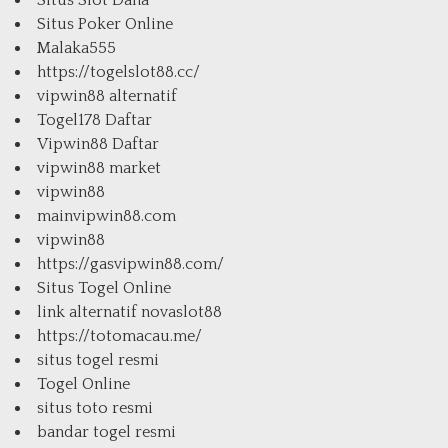
Situs Slot Dana
Situs Poker Online
Malaka555
https://togelslot88.cc/
vipwin88 alternatif
Togel178 Daftar
Vipwin88 Daftar
vipwin88 market
vipwin88
mainvipwin88.com
vipwin88
https://gasvipwin88.com/
Situs Togel Online
link alternatif novaslot88
https://totomacau.me/
situs togel resmi
Togel Online
situs toto resmi
bandar togel resmi