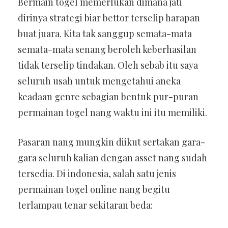
Bermain togel memerlukan dimana jati
dirinya strategi biar bettor terselip harapan
buat juara. Kita tak sanggup semata-mata
semata-mata senang beroleh keberhasilan
tidak terselip tindakan. Oleh sebab itu saya
seluruh usah untuk mengetahui aneka
keadaan genre sebagian bentuk pur-puran
permainan togel nang waktu ini itu memiliki.
Pasaran nang mungkin diikut sertakan gara-
gara seluruh kalian dengan asset nang sudah
tersedia. Di indonesia, salah satu jenis
permainan togel online nang begitu
terlampau tenar sekitaran beda: