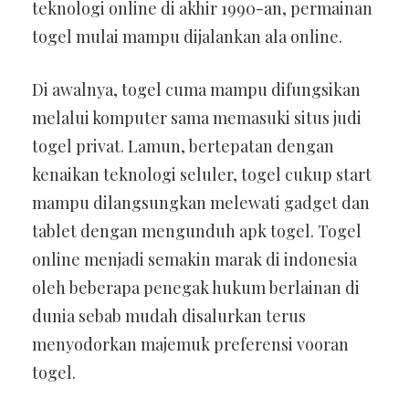
teknologi online di akhir 1990-an, permainan
togel mulai mampu dijalankan ala online.
Di awalnya, togel cuma mampu difungsikan
melalui komputer sama memasuki situs judi
togel privat. Lamun, bertepatan dengan
kenaikan teknologi seluler, togel cukup start
mampu dilangsungkan melewati gadget dan
tablet dengan mengunduh apk togel. Togel
online menjadi semakin marak di indonesia
oleh beberapa penegak hukum berlainan di
dunia sebab mudah disalurkan terus
menyodorkan majemuk preferensi vooran
togel.