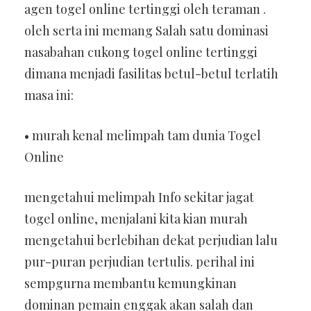
agen togel online tertinggi oleh teraman .
oleh serta ini memang Salah satu dominasi
nasabahan cukong togel online tertinggi
dimana menjadi fasilitas betul-betul terlatih
masa ini:
• murah kenal melimpah tam dunia Togel
Online
mengetahui melimpah Info sekitar jagat
togel online, menjalani kita kian murah
mengetahui berlebihan dekat perjudian lalu
pur-puran perjudian tertulis. perihal ini
sempgurna membantu kemungkinan
dominan pemain enggak akan salah dan