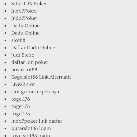
Situs IDN Poker
Indo7Poker
Indo7Poker
Dadu Online
Dadu Online
slot88
Daftar Dadu Online
Judi Sicbo
daftar idn poker
nova slot88
Togelslot88 Link Alternatif
Live22 slot
slot gacor terpercaya
togel178
togel178
togel178
indo7poker link daftar
putarslot88 login
togelslot88 login