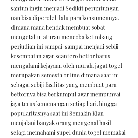
santun ingin menjadi Sedikit peruntungan
nan bisa diperoleh lalu para konsumennya.
dimana mana hendak membuat sobat
mengetahui aturan mencoba ketimbang
perjudian ini sampai-sampai menjadi sebiji
kesempatan agar seantero bettor harus
mengalami kejayaan oleh murah. jagat togel
merupakan semesta online dimana saat ini
sebagai sebiji fasilitas yang membuat para
bettornya bisa berkumpul agar mempunyai
jaya terus kemenangan setiap hari. hingga
popularitasnya saat ini Semakin Kian
menjalani banyak orang mengenal hasil
selagi memahami supel dunia togel memakai