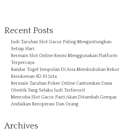
Recent Posts
Judi Taruhan Slot Gacor Paling Menguntungkan
Setiap Hari
Bermain Slot Online Resmi Menggunakan Platform
Terpercaya
Bandar Togel Jempolan Di Asia Membukukan Rekor
Kesuksesan 4D 10 Juta
Bermain Taruhan Poker Online Cantumkan Dana
Otentik Yang Selaku Judi Terfavorit
Mencoba Slot Gacor Pasti Akan Ditambah Gempar
Andaikan Beroperasi Dan Orang
Archives