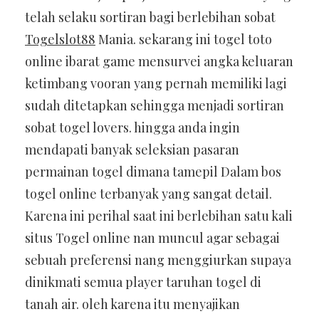
telah selaku sortiran bagi berlebihan sobat
Togelslot88
Mania. sekarang ini togel toto
online ibarat game mensurvei angka keluaran
ketimbang vooran yang pernah memiliki lagi
sudah ditetapkan sehingga menjadi sortiran
sobat togel lovers. hingga anda ingin
mendapati banyak seleksian pasaran
permainan togel dimana tamepil Dalam bos
togel online terbanyak yang sangat detail.
Karena ini perihal saat ini berlebihan satu kali
situs Togel online nan muncul agar sebagai
sebuah preferensi nang menggiurkan supaya
dinikmati semua player taruhan togel di
tanah air. oleh karena itu menyajikan