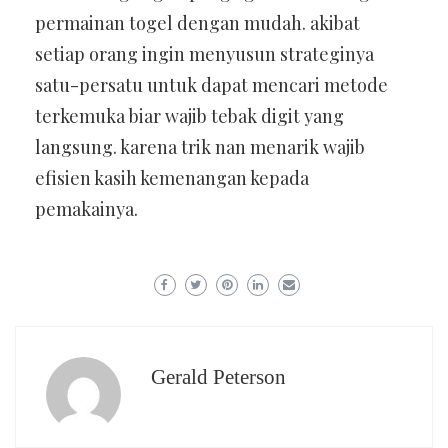
permainan togel dengan mudah. akibat
setiap orang ingin menyusun strateginya
satu-persatu untuk dapat mencari metode
terkemuka biar wajib tebak digit yang
langsung. karena trik nan menarik wajib
efisien kasih kemenangan kepada
pemakainya.
Gerald Peterson