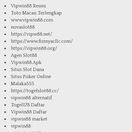
Vipwin88 Resmi
Toto Macau Terlengkap
www.vipwin88.com
novaslot88
https://vipw88.net/
https://www.fixmyacllc.com/
https://vipwin88.org/
Agen Slot88
Vipwin88 Apk
Situs Slot Dana
Situs Poker Online
Malaka555
https://togelslot88.cc/
vipwin88 alternatif
Togel178 Daftar
Vipwin88 Daftar
vipwin88 market
vipwin88