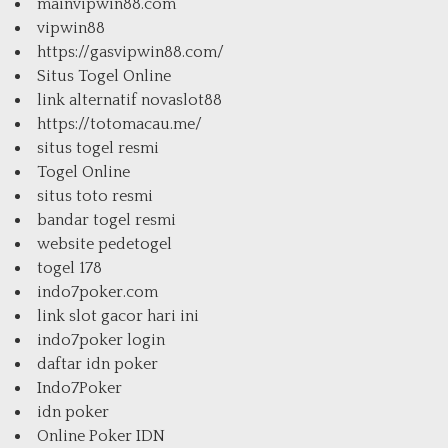
mainvipwin88.com
vipwin88
https://gasvipwin88.com/
Situs Togel Online
link alternatif novaslot88
https://totomacau.me/
situs togel resmi
Togel Online
situs toto resmi
bandar togel resmi
website pedetogel
togel 178
indo7poker.com
link slot gacor hari ini
indo7poker login
daftar idn poker
Indo7Poker
idn poker
Online Poker IDN