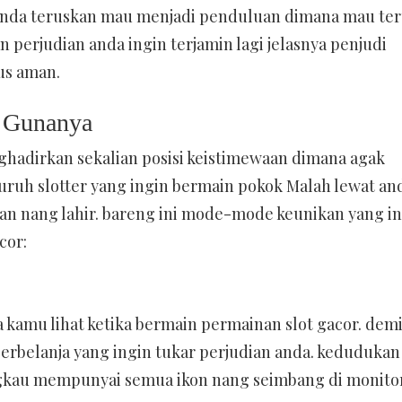
l anda teruskan mau menjadi penduluan dimana mau ter
n perjudian anda ingin terjamin lagi jelasnya penjudi
us aman.
t Gunanya
hadirkan sekalian posisi keistimewaan dimana agak
luruh slotter yang ingin bermain pokok Malah lewat an
an nang lahir. bareng ini mode-mode keunikan yang i
cor:
a kamu lihat ketika bermain permainan slot gacor. dem
erbelanja yang ingin tukar perjudian anda. kedudukan
engkau mempunyai semua ikon nang seimbang di monitor