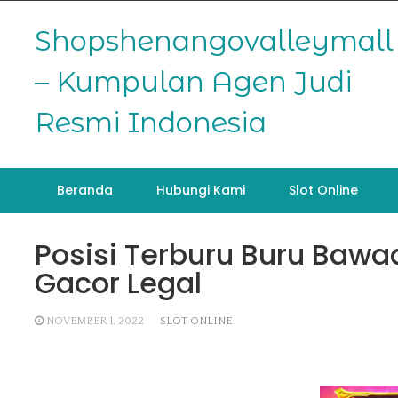
Skip
to
Shopshenangovalleymall
content
– Kumpulan Agen Judi
Resmi Indonesia
Beranda
Hubungi Kami
Slot Online
Posisi Terburu Buru Bawaa
Gacor Legal
NOVEMBER 1, 2022
SLOT ONLINE