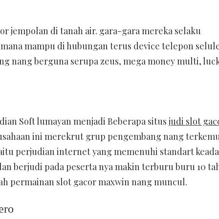
r jempolan di tanah air. gara-gara mereka selaku
imana mampu di hubungan terus device telepon selule
rang nang berguna serupa zeus, mega money multi, luc
udian Soft lumayan menjadi Beberapa situs
judi slot gac
erusahaan ini merekrut grup pengembang nang terkem
aitu perjudian internet yang memenuhi standart kead
lan berjudi pada peserta nya makin terburu buru 10 tah
mpah permainan slot gacor maxwin nang muncul.
ero