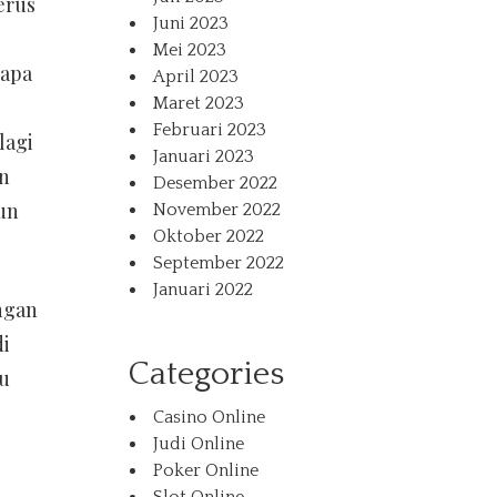
erus
Juni 2023
Mei 2023
 apa
April 2023
Maret 2023
Februari 2023
lagi
Januari 2023
n
Desember 2022
un
November 2022
Oktober 2022
September 2022
Januari 2022
ngan
i
Categories
au
Casino Online
Judi Online
Poker Online