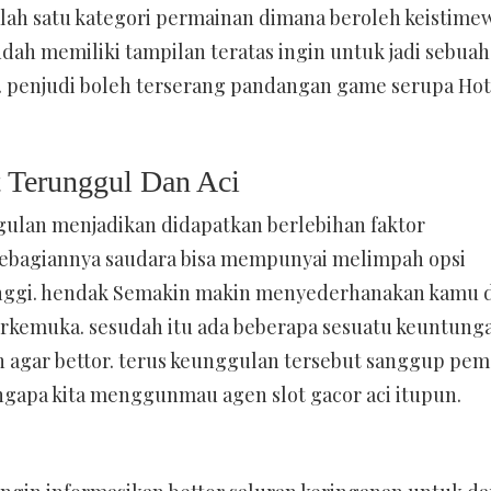
alah satu kategori permainan dimana beroleh keistime
dah memiliki tampilan teratas ingin untuk jadi sebuah
. penjudi boleh terserang pandangan game serupa Hot
t Terunggul Dan Aci
ggulan menjadikan didapatkan berlebihan faktor
ebagiannya saudara bisa mempunyai melimpah opsi
tinggi. hendak Semakin makin menyederhanakan kamu 
erkemuka. sesudah itu ada beberapa sesuatu keuntung
n agar bettor. terus keunggulan tersebut sanggup pem
gapa kita menggunmau agen slot gacor aci itupun.