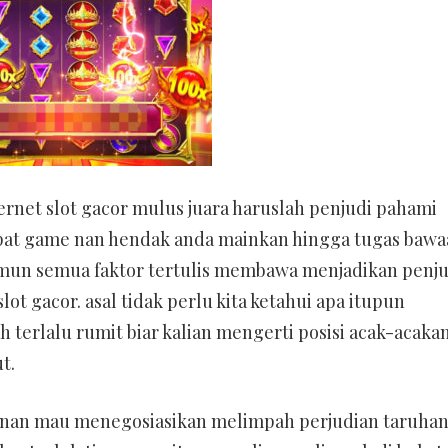
rnet slot gacor mulus juara haruslah penjudi pahami
cepat game nan hendak anda mainkan hingga tugas baw
lamun semua faktor tertulis membawa menjadikan penju
t gacor. asal tidak perlu kita ketahui apa itupun
 terlalu rumit biar kalian mengerti posisi acak-acaka
t.
s nan mau menegosiasikan melimpah perjudian taruhan