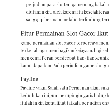
perjudian para slotter. game nang baka
diutamingin. oleh karena itu kesejahteraa
sanggup bermain melalui terlindung ter
Fitur Permainan Slot Gacor Iku
game permainan slot gacor terpercaya meng
terkenal agar membagikan kejayaan. lagi se
mengenal Peran bersicepat tiap-tiap keunik
kamu dapatkan Pada perjudian game slot ga
Payline
Payline yakni Salah satu Peran nan akan suk
kedudukan inipun merupingin garis hidup b
itulah ingin kamu lihat tatkala perjudian 