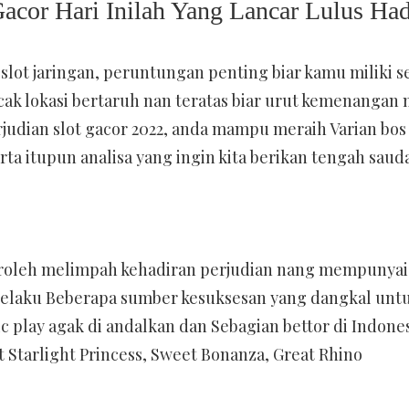
Gacor Hari Inilah Yang Lancar Lulus Ha
lot jaringan, peruntungan penting biar kamu miliki s
ak lokasi bertaruh nan teratas biar urut kemenangan
judian slot gacor 2022, anda mampu meraih Varian bos 
erta itupun analisa yang ingin kita berikan tengah saud
eroleh melimpah kehadiran perjudian nang mempunyai
 selaku Beberapa sumber kesuksesan yang dangkal untu
c play agak di andalkan dan Sebagian bettor di Indones
t Starlight Princess, Sweet Bonanza, Great Rhino