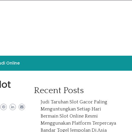
udi Online
lot
Recent Posts
Judi Taruhan Slot Gacor Paling
Menguntungkan Setiap Hari
Bermain Slot Online Resmi
Menggunakan Platform Terpercaya
Bandar Togel Jempolan Di Asia