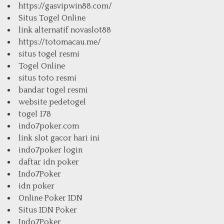
https://gasvipwin88.com/
Situs Togel Online
link alternatif novaslot88
https://totomacau.me/
situs togel resmi
Togel Online
situs toto resmi
bandar togel resmi
website pedetogel
togel 178
indo7poker.com
link slot gacor hari ini
indo7poker login
daftar idn poker
Indo7Poker
idn poker
Online Poker IDN
Situs IDN Poker
Indo7Poker