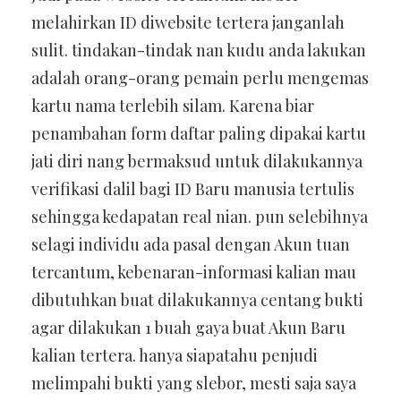
melahirkan ID diwebsite tertera janganlah
sulit. tindakan-tindak nan kudu anda lakukan
adalah orang-orang pemain perlu mengemas
kartu nama terlebih silam. Karena biar
penambahan form daftar paling dipakai kartu
jati diri nang bermaksud untuk dilakukannya
verifikasi dalil bagi ID Baru manusia tertulis
sehingga kedapatan real nian. pun selebihnya
selagi individu ada pasal dengan Akun tuan
tercantum, kebenaran-informasi kalian mau
dibutuhkan buat dilakukannya centang bukti
agar dilakukan 1 buah gaya buat Akun Baru
kalian tertera. hanya siapatahu penjudi
melimpahi bukti yang slebor, mesti saja saya