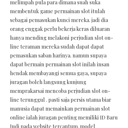
melimpah pula para dimana suah suka
membentuk game permainan slot itulah
sebagai pemasukan kunci mereka. jadi dia
orang enggak perlu bekerja keras diluaran
hanya mending melakoni perjudian slot on-
line teraman mereka sudah dapat dapat
pemasukan saban harinya. namun supaya
dapat bermain permainan slot inilah insan
hendak membayangi semua gaya, supaya
juragan boleh langsung kunjung
memprakarsai mencoba perjudian slot on-
line terunggul . pasti saja persis utama biar
manusia dapat memainkan permainan slot
online ialah juragan penting memiliki ID Baru
Judi pada website tercantum. model