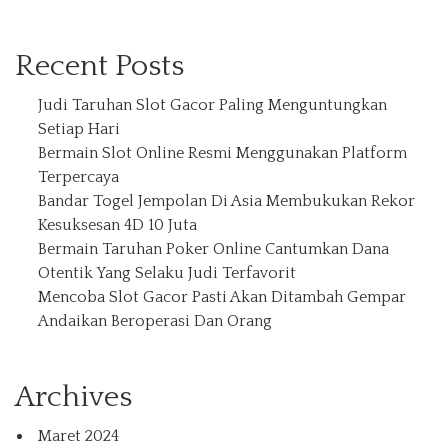
Recent Posts
Judi Taruhan Slot Gacor Paling Menguntungkan
Setiap Hari
Bermain Slot Online Resmi Menggunakan Platform
Terpercaya
Bandar Togel Jempolan Di Asia Membukukan Rekor
Kesuksesan 4D 10 Juta
Bermain Taruhan Poker Online Cantumkan Dana
Otentik Yang Selaku Judi Terfavorit
Mencoba Slot Gacor Pasti Akan Ditambah Gempar
Andaikan Beroperasi Dan Orang
Archives
Maret 2024