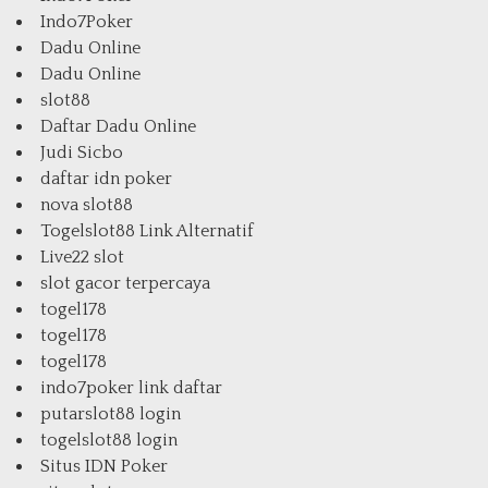
Indo7Poker
Dadu Online
Dadu Online
slot88
Daftar Dadu Online
Judi Sicbo
daftar idn poker
nova slot88
Togelslot88 Link Alternatif
Live22 slot
slot gacor terpercaya
togel178
togel178
togel178
indo7poker link daftar
putarslot88 login
togelslot88 login
Situs IDN Poker