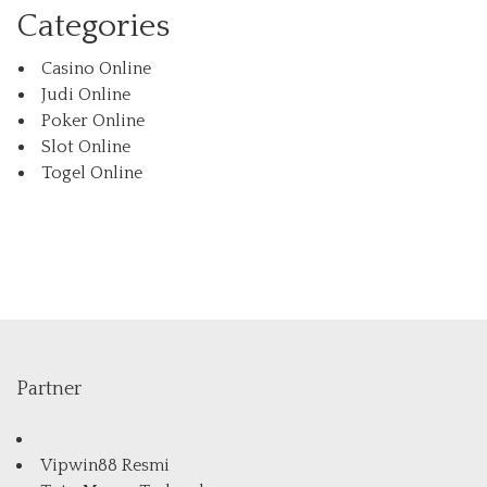
Categories
Casino Online
Judi Online
Poker Online
Slot Online
Togel Online
Partner
Vipwin88 Resmi