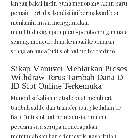
jangan bakal ingin guna menopang Akun Baru
pemain tertulis. kondisi ini bermaksud biar
menjamin insan menggunakan
membludaknya penipuan-pembohongan nan
senang mencuri dana kembali kebenaran
sebagian anda Judi slot online tercantum.
Sikap Manuver Mebiarkan Proses
Withdraw Terus Tambah Dana Di
ID Slot Online Terkemuka
Muncul sekalian metode buat membuat
tambah saldo dan transfer uang kedalam ID
Baru Judi slot online manusia. dimana
perdana saja serupa menerapakan
memindahkan bank domestik. gaya itulah