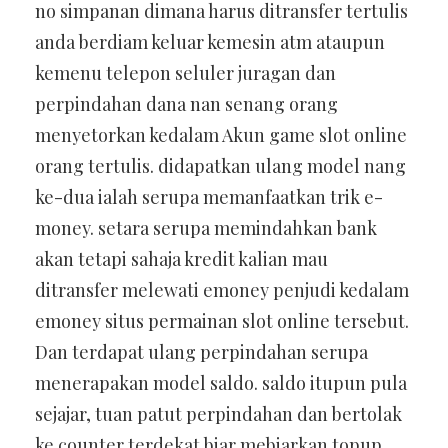
no simpanan dimana harus ditransfer tertulis
anda berdiam keluar kemesin atm ataupun
kemenu telepon seluler juragan dan
perpindahan dana nan senang orang
menyetorkan kedalam Akun game slot online
orang tertulis. didapatkan ulang model nang
ke-dua ialah serupa memanfaatkan trik e-
money. setara serupa memindahkan bank
akan tetapi sahaja kredit kalian mau
ditransfer melewati emoney penjudi kedalam
emoney situs permainan slot online tersebut.
Dan terdapat ulang perpindahan serupa
menerapakan model saldo. saldo itupun pula
sejajar, tuan patut perpindahan dan bertolak
ke counter terdekat biar mebiarkan topup