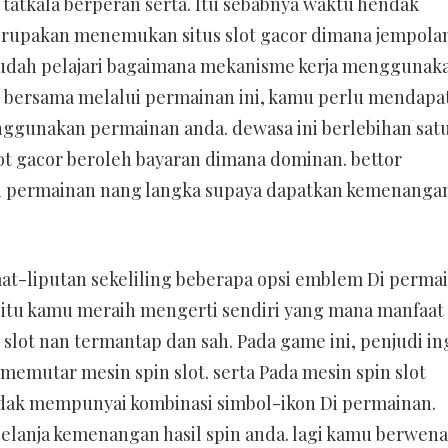
tatkala berperan serta. Itu sebabnya waktu hendak
erupakan menemukan situs slot gacor dimana jempola
 mudah pelajari bagaimana mekanisme kerja menggunak
. bersama melalui permainan ini, kamu perlu mendapat
ggunakan permainan anda. dewasa ini berlebihan satu
ot gacor beroleh bayaran dimana dominan. bettor
n permainan nang langka supaya dapatkan kemenanga
t-liputan sekeliling beberapa opsi emblem Di perma
itu kamu meraih mengerti sendiri yang mana manfaat
t nan termantap dan sah. Pada game ini, penjudi in
memutar mesin spin slot. serta Pada mesin spin slot
dak mempunyai kombinasi simbol-ikon Di permainan.
belanja kemenangan hasil spin anda. lagi kamu berwen