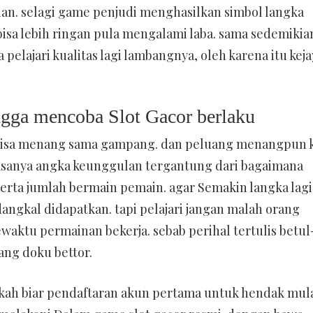
n. selagi game penjudi menghasilkan simbol langka
isa lebih ringan pula mengalami laba. sama sedemikia
pelajari kualitas lagi lambangnya, oleh karena itu kej
ingga mencoba Slot Gacor berlaku
 bisa menang sama gampang. dan peluang menangpun 
uasanya angka keunggulan tergantung dari bagaimana
ta jumlah bermain pemain. agar Semakin langka lagi
ngkal didapatkan. tapi pelajari jangan malah orang
waktu permainan bekerja. sebab perihal tertulis betul
ng doku bettor.
ngkah biar pendaftaran akun pertama untuk hendak mul