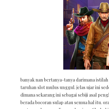
banyak nan bertanya-tanya darimana istilah 
taruhan slot mulus unggul. jelas ujar ini 
dimana sekarang ini sebagai sebiji asal peng
berada bocoran sulap atau semua hal itu. 