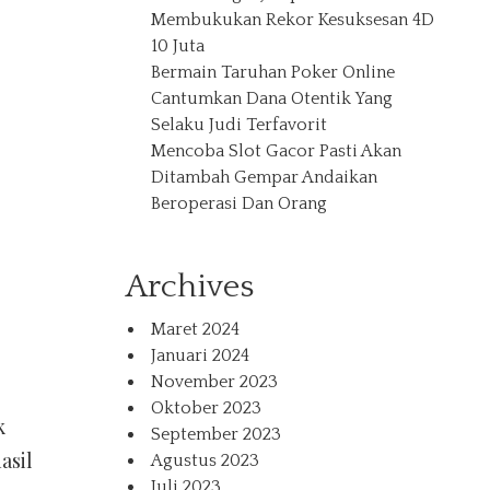
Membukukan Rekor Kesuksesan 4D
10 Juta
Bermain Taruhan Poker Online
Cantumkan Dana Otentik Yang
Selaku Judi Terfavorit
Mencoba Slot Gacor Pasti Akan
Ditambah Gempar Andaikan
Beroperasi Dan Orang
Archives
Maret 2024
Januari 2024
November 2023
,
Oktober 2023
k
September 2023
asil
Agustus 2023
Juli 2023