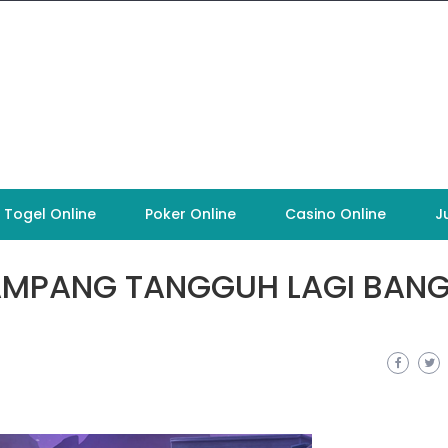
Togel Online
Poker Online
Casino Online
J
MPANG TANGGUH LAGI BANG