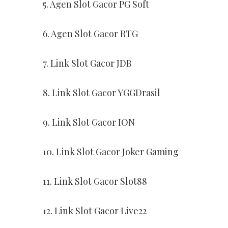
5. Agen Slot Gacor PG Soft
6. Agen Slot Gacor RTG
7. Link Slot Gacor JDB
8. Link Slot Gacor YGGDrasil
9. Link Slot Gacor ION
10. Link Slot Gacor Joker Gaming
11. Link Slot Gacor Slot88
12. Link Slot Gacor Live22