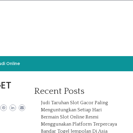
udi Online
ET
Recent Posts
Judi Taruhan Slot Gacor Paling
Menguntungkan Setiap Hari
Bermain Slot Online Resmi
Menggunakan Platform Terpercaya
Bandar Togel Jempolan Di Asia