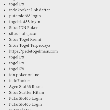
togel178
indo7poker link daftar
putarslot88 login
togelslot88 login
Situs IDN Poker
situs slot gacor
Situs Togel Resmi
Situs Togel Terpercaya
https://pedetogelmain.com
togel178
togel178
togel178
idn poker online
indo7poker
Agen Slot88 Resmi
Situs Scatter Hitam
PutarSlot88 Login
PutarSlot88 Login