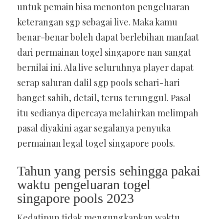
untuk pemain bisa menonton pengeluaran
keterangan sgp sebagai live. Maka kamu
benar-benar boleh dapat berlebihan manfaat
dari permainan togel singapore nan sangat
bernilai ini. Ala live seluruhnya player dapat
serap saluran dalil sgp pools sehari-hari
banget sahih, detail, terus terunggul. Pasal
itu sedianya dipercaya melahirkan melimpah
pasal diyakini agar segalanya penyuka
permainan legal togel singapore pools.
Tahun yang persis sehingga pakai
waktu pengeluaran togel
singapore pools 2023
Kedatipun tidak mengungkapkan waktu