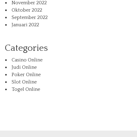
November 2022
Oktober 2022
September 2022
Januari 2022
Categories
Casino Online
Judi Online
Poker Online
Slot Online
Togel Online