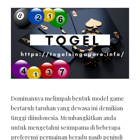
Dominannya melimpah bentuk model game
bertaruh taruhan yang dewasa ini demikian
tinggi diindonesia. Membangkitkan anda
untuk mengetahui seumpama di beberapa
preferensi permainan beradu nasib penjudi