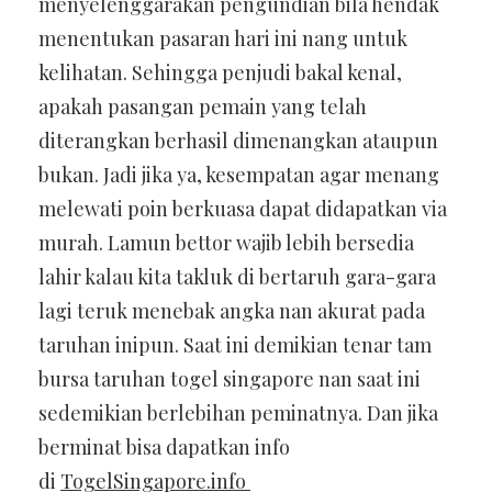
menyelenggarakan pengundian bila hendak
menentukan pasaran hari ini nang untuk
kelihatan. Sehingga penjudi bakal kenal,
apakah pasangan pemain yang telah
diterangkan berhasil dimenangkan ataupun
bukan. Jadi jika ya, kesempatan agar menang
melewati poin berkuasa dapat didapatkan via
murah. Lamun bettor wajib lebih bersedia
lahir kalau kita takluk di bertaruh gara-gara
lagi teruk menebak angka nan akurat pada
taruhan inipun. Saat ini demikian tenar tam
bursa taruhan togel singapore nan saat ini
sedemikian berlebihan peminatnya. Dan jika
berminat bisa dapatkan info
di
TogelSingapore.info