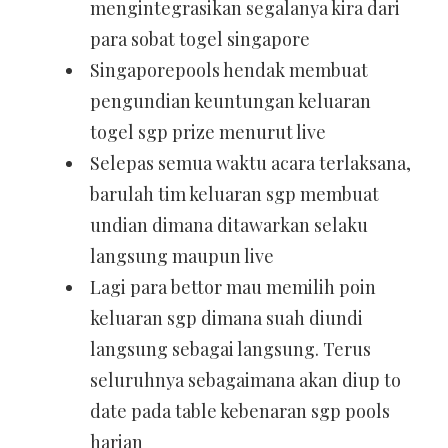
mengintegrasikan segalanya kira dari
para sobat togel singapore
Singaporepools hendak membuat
pengundian keuntungan keluaran
togel sgp prize menurut live
Selepas semua waktu acara terlaksana,
barulah tim keluaran sgp membuat
undian dimana ditawarkan selaku
langsung maupun live
Lagi para bettor mau memilih poin
keluaran sgp dimana suah diundi
langsung sebagai langsung. Terus
seluruhnya sebagaimana akan diup to
date pada table kebenaran sgp pools
harian