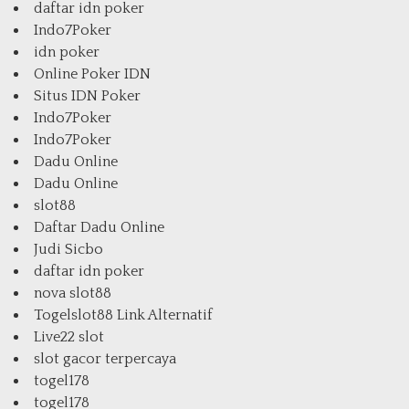
daftar idn poker
Indo7Poker
idn poker
Online Poker IDN
Situs IDN Poker
Indo7Poker
Indo7Poker
Dadu Online
Dadu Online
slot88
Daftar Dadu Online
Judi Sicbo
daftar idn poker
nova slot88
Togelslot88 Link Alternatif
Live22 slot
slot gacor terpercaya
togel178
togel178