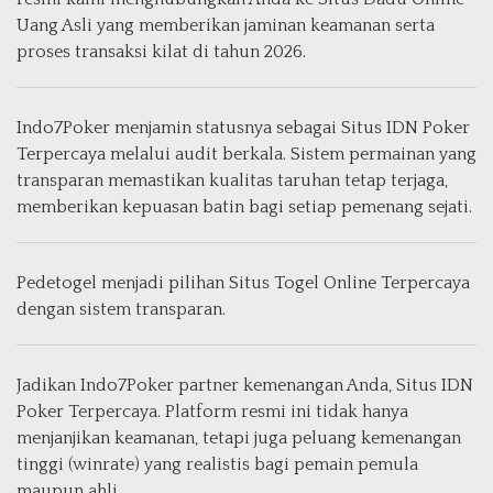
Uang Asli yang memberikan jaminan keamanan serta
proses transaksi kilat di tahun 2026.
Indo7Poker menjamin statusnya sebagai Situs
IDN Poker
Terpercaya melalui audit berkala. Sistem permainan yang
transparan memastikan kualitas taruhan tetap terjaga,
memberikan kepuasan batin bagi setiap pemenang sejati.
Pedetogel
menjadi pilihan Situs Togel Online Terpercaya
dengan sistem transparan.
Jadikan Indo7Poker partner kemenangan Anda,
Situs IDN
Poker
Terpercaya. Platform resmi ini tidak hanya
menjanjikan keamanan, tetapi juga peluang kemenangan
tinggi (winrate) yang realistis bagi pemain pemula
maupun ahli.