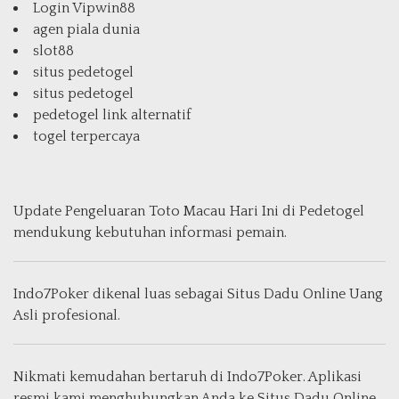
Login Vipwin88
agen piala dunia
slot88
situs pedetogel
situs pedetogel
pedetogel link alternatif
togel terpercaya
Update Pengeluaran Toto Macau Hari Ini di
Pedetogel
mendukung kebutuhan informasi pemain.
Indo7Poker dikenal luas sebagai Situs
Dadu Online Uang
Asli
profesional.
Nikmati kemudahan bertaruh di Indo7Poker. Aplikasi
resmi kami menghubungkan Anda ke
Situs Dadu Online