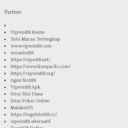
Partner
Vipwin88 Resmi
Toto Macau Terlengkap
www.vipwin88.com
novaslot88
https://vipw88.net/
https://www.fixmyacllc.com/
https://vipwin88.org/
Agen Slot88
Vipwin88 Apk
Situs Slot Dana
Situs Poker Online
Malaka555
https://togelslot88.cc/
vipwin88 alternatif